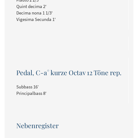
Quint decima 2'
Decima nona 1 1/3'
Vigesima Secunda 1'
Pedal, C-a° kurze Octav 12 Töne rep.
Subbass 16’
Principalbass 8'
Nebenregister