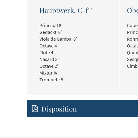
Hauptwerk, C-f'''
Obe
Principal 8’
Copel
Gedackt 8’
Princ
Viola da Gamba 8’
Rohrf
Octave 4’
Octav
Flöte 4’
Quint
Nasard 3’
Sesqu
Octave 2’
Cimbe
Mixtur IV
Trompete 8’
Disposition