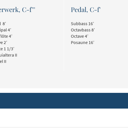
rwerk, C-f'''
Pedal, C-f'
 8’
Subbass 16’
ipal 4’
Octavbass 8’
löte 4’
Octave 4’
e 2’
Posaune 16’
e 1 1/3’
ialtera II
l II