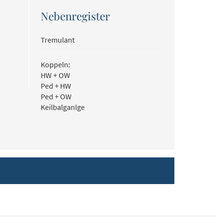
Nebenregister
Tremulant
Koppeln:
HW + OW
Ped + HW
Ped + OW
Keilbalganlge