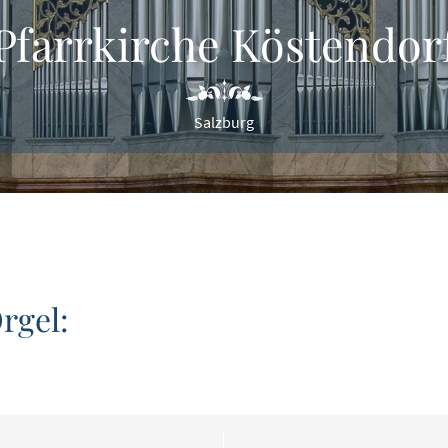
Pfarrkirche Köstendor
Salzburg
rgel: